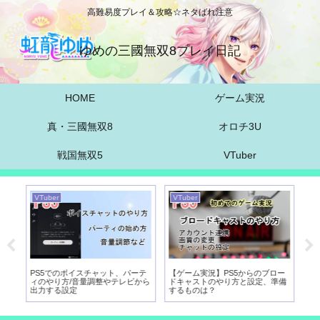
高難易度プレイ＆攻略☆ネタばれ注意
ゆめの三國無双8プレイ日記
HOME
ゲーム実況
真・三國無双8
オロチ3U
戦国無双5
VTuber
VTuber
VTuber
VT
実
PS5でのボイスチャット、パーテ
【ゲーム実況】PS5からのブロー
【
び
ィのやり方/音量調整やテレビから
ドキャストのやり方と設定、準備
向
出力する設定
するものは？
パ