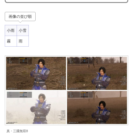
画像の並び順
小雨
小雪
霧
雨
真・三國無双8