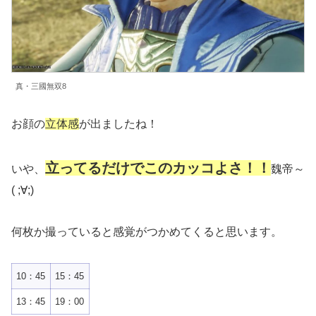
真・三國無双8
お顔の
立体感
が出ましたね！
立ってるだけでこのカッコよさ！！
いや、
魏帝～
( ;∀;)
何枚か撮っていると感覚がつかめてくると思います。
10：45
15：45
13：45
19：00