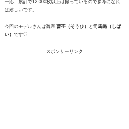
一応、累計で12,000枚以上は撮っているので参考になれ
ば嬉しいです。
今回のモデルさんは魏帝
曹丕（そうひ）
と
司馬懿（しば
い）
です♡
スポンサーリンク