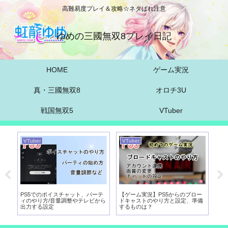
高難易度プレイ＆攻略☆ネタばれ注意
ゆめの三國無双8プレイ日記
HOME
ゲーム実況
真・三國無双8
オロチ3U
戦国無双5
VTuber
VTuber
VTuber
VT
実
PS5でのボイスチャット、パーテ
【ゲーム実況】PS5からのブロー
【
び
ィのやり方/音量調整やテレビから
ドキャストのやり方と設定、準備
向
出力する設定
するものは？
パ