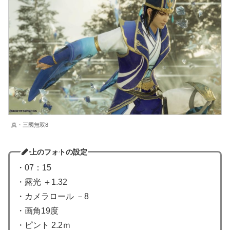
真・三國無双8
上のフォトの設定
・07：15
・露光 ＋1.32
・カメラロール －8
・画角19度
・ピント 2.2ｍ