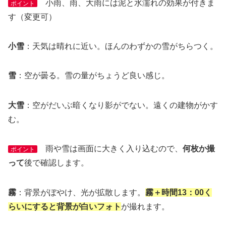
小雨、雨、大雨には泥と水濡れの効果が付きま
ポイント
す（変更可）
小雪
：天気は晴れに近い。ほんのわずかの雪がちらつく。
雪
：空が曇る。雪の量がちょうど良い感じ。
大雪
：空がだいぶ暗くなり影がでない。遠くの建物がかす
む。
雨や雪は画面に大きく入り込むので、
何枚か撮
ポイント
って
後で確認します。
霧
：背景がぼやけ、光が拡散します。
霧＋時間13：00く
らいにすると背景が白いフォト
が撮れます。