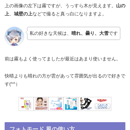
上の画像の左下は霧ですが、うっすら木が見えます。
山の
上
、
城壁の上
などで撮ると真っ白になりますよ。
私の好きな天候は、
晴れ、曇り、大雪
です
前は霧もよく使ってましたが最近はあまり使いません。
快晴よりも晴れの方が雲があって雰囲気が出るので好きで
す(^^）
フォトモード 風の使い方