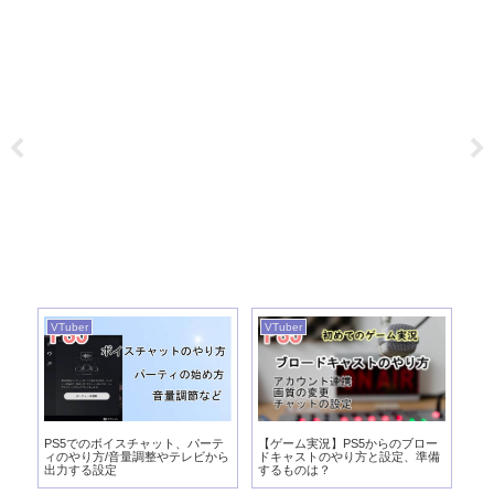
VTuber
VTuber
VT
実
PS5でのボイスチャット、パーテ
【ゲーム実況】PS5からのブロー
【
び
ィのやり方/音量調整やテレビから
ドキャストのやり方と設定、準備
向
出力する設定
するものは？
パ