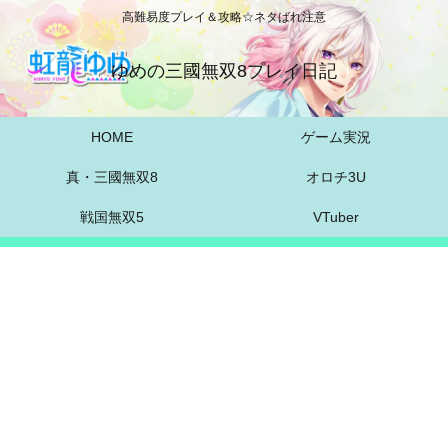
高難易度プレイ＆攻略☆ネタばれ注意
ゆめの三國無双8プレイ日記
HOME
ゲーム実況
真・三國無双8
オロチ3U
戦国無双5
VTuber