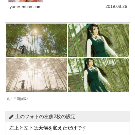
細かな設定を見ていきたいと思います！今回のメインモデ
ルは朱然（しゅぜん）です。後半で...
2019.08.26
yume-muso.com
真・三國無双8
上のフォトの左側2枚の設定
左上と左下は
天候を変えただけ
です