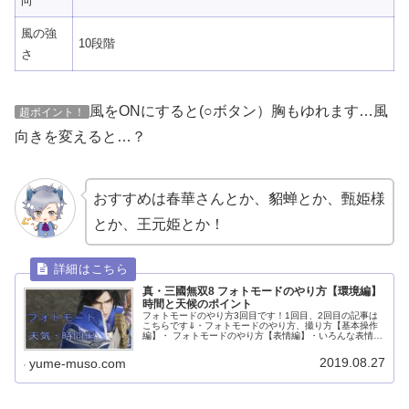
向
風の強
10段階
さ
風をONにすると(○ボタン）胸もゆれます…風
超ポイント！
向きを変えると…？
おすすめは春華さんとか、貂蝉とか、甄姫様
とか、王元姫とか！
真・三國無双8 フォトモードのやり方【環境編】
時間と天候のポイント
フォトモードのやり方3回目です！1回目、2回目の記事は
こちらです⇓・フォトモードのやり方、撮り方【基本操作
編】・ フォトモードのやり方【表情編】・いろんな表情の
違いを朱然で見る1：環境2：コマ送り3：カメラ4：効果
5：フレーム6：スタンプ7...
2019.08.27
yume-muso.com