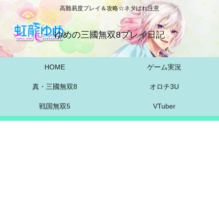
高難易度プレイ＆攻略☆ネタばれ注意
ゆめの三國無双8プレイ日記
HOME
ゲーム実況
真・三國無双8
オロチ3U
戦国無双5
VTuber