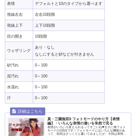
表情
デフォルトと10のタイプから選べます
視線左右
左右10段階
視線上下
上下10段階
目の開き
10段階
あり・なし
ウェザリング
なしにすると砂などが付きません
砂汚れ
0～100
泥汚れ
0～100
水濡れ
0～100
汗
0～100
真・三國無双8 フォトモードのやり方【表情
編】・いろんな表情の違いを朱然で見る
表情がいろいろ変えられるってすごいね❤まさに神フォト
モードの2回目です！フォトモードにはいろんな機能があ
って、前回はざっくりと書いてみましたが、今回は表情の