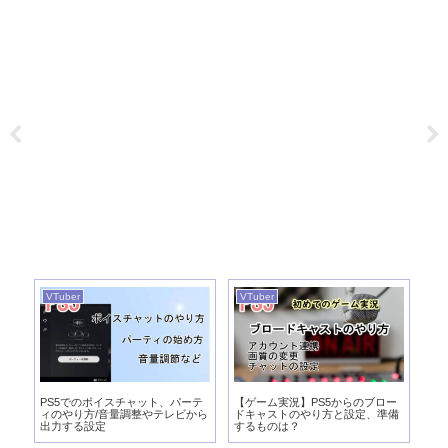
VTuber
VTuber
VT
実
PS5でのボイスチャット、パーテ
【ゲーム実況】PS5からのブロー
【
び
ィのやり方/音量調整やテレビから
ドキャストのやり方と設定、準備
向
出力する設定
するものは？
パ