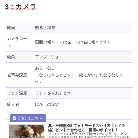
3：カメラ
露光
明るさ調整
カメラロー
画面の傾き（－は左、＋は右に傾きます）
ル
画角
アップ、引き
あり・なし
被写界深度
（なしにするとピント・絞りがいじれなくなりま
す）
ピント深度
ピントを合わせます
絞り値
ぼかしの設定
真・三國無双8 フォトモードのやり方【カメラ
編】ピントの合わせ方、構図のポイント！
フォトモードの4回目です今回はカメラの項目です。ピン
トの合わせ方など少し難しい所になります(^^）ここが出来