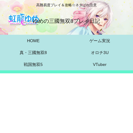
高難易度プレイ＆攻略☆ネタばれ注意
ゆめの三國無双8プレイ日記
HOME
ゲーム実況
真・三國無双8
オロチ3U
戦国無双5
VTuber