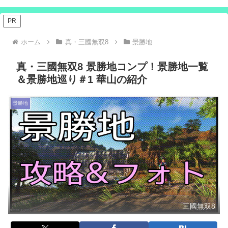
PR
ホーム
真・三國無双8
景勝地
真・三國無双8 景勝地コンプ！景勝地一覧
＆景勝地巡り＃1 華山の紹介
景勝地
三國無双8