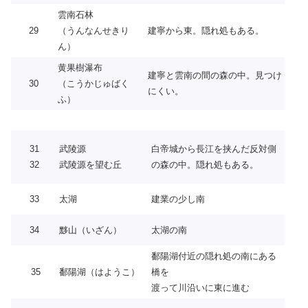
雲南石林
29
（うんなんせきり
建寧から東。隠れ処もある。
ん）
黄果樹瀑布
建寧と雲南の間の森の中。見つけ
30
（こうかじゅばく
にくい。
ふ）
31
武陵源
白帝城から長江を挟んだ反対側
32
武陵源を望む丘
の森の中。隠れ処もある。
33
太湖
建業の少し南
34
黟山（いざん）
太湖の南
鄱陽湖付近の隠れ処の南にある
35
鄱陽湖（はようこ）
橋を
渡って川沿いに東に進む