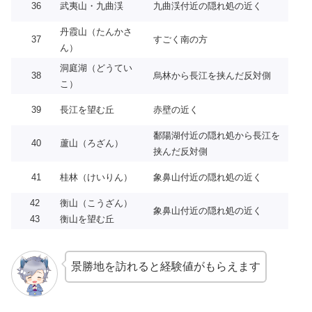
36
武夷山・九曲渓
九曲渓付近の隠れ処の近く
丹霞山（たんかさ
37
すごく南の方
ん）
洞庭湖（どうてい
38
烏林から長江を挟んだ反対側
こ）
39
長江を望む丘
赤壁の近く
鄱陽湖付近の隠れ処から長江を
40
蘆山（ろざん）
挟んだ反対側
41
桂林（けいりん）
象鼻山付近の隠れ処の近く
42
衡山（こうざん）
象鼻山付近の隠れ処の近く
43
衡山を望む丘
景勝地を訪れると経験値がもらえます