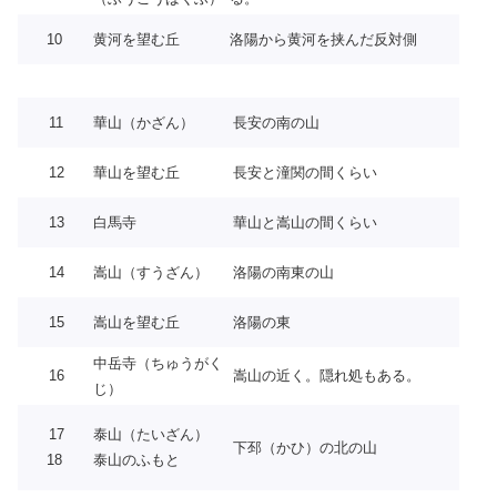
10
黄河を望む丘
洛陽から黄河を挟んだ反対側
11
華山（かざん）
長安の南の山
12
華山を望む丘
長安と潼関の間くらい
13
白馬寺
華山と嵩山の間くらい
14
嵩山（すうざん）
洛陽の南東の山
15
嵩山を望む丘
洛陽の東
中岳寺（ちゅうがく
16
嵩山の近く。隠れ処もある。
じ）
17
泰山（たいざん）
下邳（かひ）の北の山
18
泰山のふもと