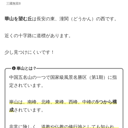
三國無双8
華山を望む丘
は長安の東、潼関（どうかん）の西です。
近くの十字路に道標があります。
少し見つけにくいです！
崋山とは？
中国五名山の一つで国家級風景名勝区（第1期）に指
定されています。
崋山は、南峰、北峰、東峰、西峰、中峰の
5つから構
成
されています。
非常に険しく、
道教や仏教の修行地としても知られ、