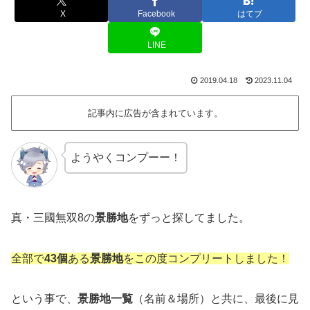
X
Facebook
はてブ
LINE
2019.04.18
2023.11.04
記事内に広告が含まれています。
ようやくコンプーー！
真・三國無双8の
景勝地
をずっと探してました。
全部で
43個
ある
景勝地
をこの度コンプリートしました！
という事で、
景勝地一覧
（名前＆場所）と共に、最後に見