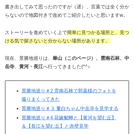
書き出してみて思ったのですが（遅）、言葉では全く分か
らないので地図付きで改めてご紹介したいと思いますw。
ストーリーを進めていく上で
簡単に見つかる場所と、見つ
ける気で探さないと分からない場所があります。
現在、景勝地巡りは、
崋山（このページ）、雲南石林、中
岳寺
、
黄河・長江
へ行ってきました(^^♪
景勝地巡り＃2 雲南石林で郭嘉様のフォトを
撮りまくってきた
景勝地巡り＃３ 董白ちゃん中岳寺を見学する
景勝地巡り＃4 花嫁貂蝉と【黄河を望む丘】
＆【長江を望む丘】と赤壁見学