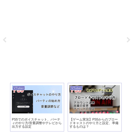
VTuber
VTuber
VT
実
PS5でのボイスチャット、パーテ
【ゲーム実況】PS5からのブロー
【
び
ィのやり方/音量調整やテレビから
ドキャストのやり方と設定、準備
向
出力する設定
するものは？
パ