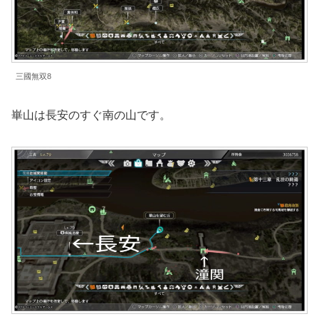
三國無双8
崋山は長安のすぐ南の山です。