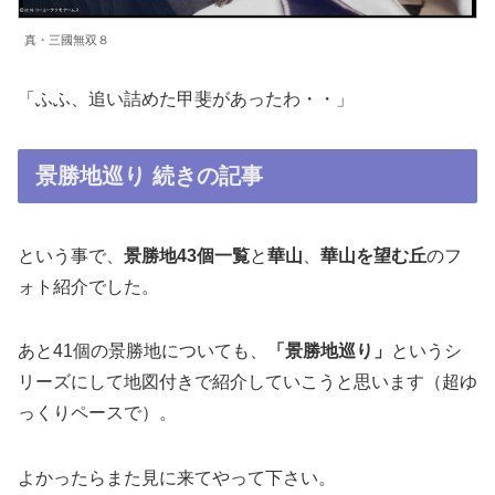
真・三國無双８
「ふふ、追い詰めた甲斐があったわ・・」
景勝地巡り 続きの記事
という事で、
景勝地43個一覧
と
華山
、
華山を望む丘
のフ
ォト紹介でした。
あと41個の景勝地についても、
「景勝地巡り」
というシ
リーズにして地図付きで紹介していこうと思います（超ゆ
っくりペースで）。
よかったらまた見に来てやって下さい。