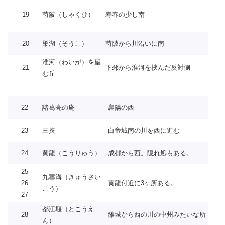
19
芍陂（しゃくひ）
寿春の少し南
20
巣湖（そうこ）
芍陂から川沿いに南
淮河（わいが）を望
21
下邳から淮河を挟んだ反対側
む丘
22
諸葛亮の庵
襄陽の西
23
三挟
白帝城南の川を西に進む
24
黄龍（こうりゅう）
成都から西。隠れ処もある。
25
九塞溝（きゅうさい
26
黄龍付近に3ヶ所ある。
こう）
27
都江堰（とこうえ
28
雒城から西の川の中州みたいな所
ん）