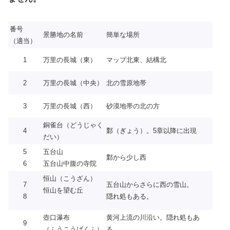
番号
景勝地の名前
簡単な場所
（適当）
1
万里の長城（東）
マップ北東、結構北
2
万里の長城（中央）
北の雪原地帯
3
万里の長城（西）
砂漠地帯の北の方
銅雀台（どうじゃく
4
鄴（ぎょう）。5章以降に出現
だい）
5
五台山
鄴から少し西
6
五台山中腹の寺院
恒山（こうざん）
7
五台山からさらに西の雪山。
恒山を望む丘
8
隠れ処もある。
壺口瀑布
黄河上流の川沿い。隠れ処もあ
9
（ふうこうばくふ）
る。