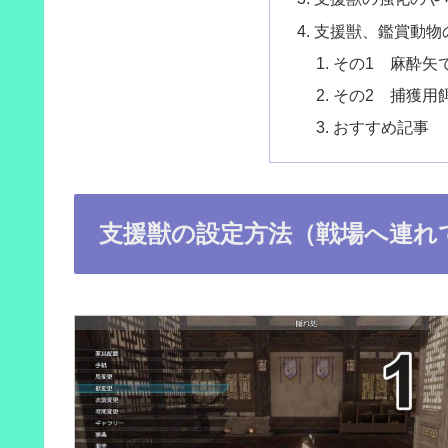
支援獣、鑑賞動物
その1 麻酔矢
その2 捕獲用
おすすめ記事
支援獣の設定方法（戦場へ連れ