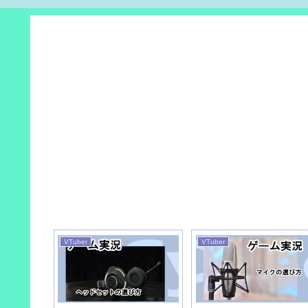
VTuber
VTuber