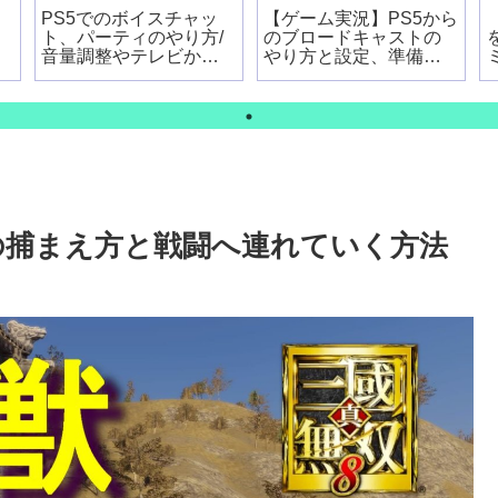
PS5でのボイスチャッ
【ゲーム実況】PS5から
ト、パーティのやり方/
のブロードキャストの
音量調整やテレビから
やり方と設定、準備す
出力する設定
るものは？
の捕まえ方と戦闘へ連れていく方法