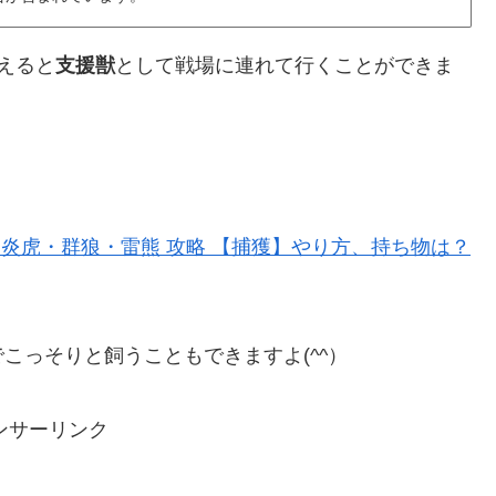
えると
支援獣
として戦場に連れて行くことができま
 炎虎・群狼・雷熊 攻略 【捕獲】やり方、持ち物は？
こっそりと飼うこともできますよ(^^）
ンサーリンク