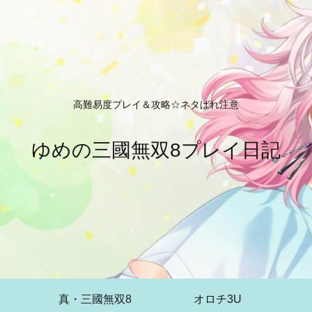
高難易度プレイ＆攻略☆ネタばれ注意
ゆめの三國無双8プレイ日記
真・三國無双8
オロチ3U