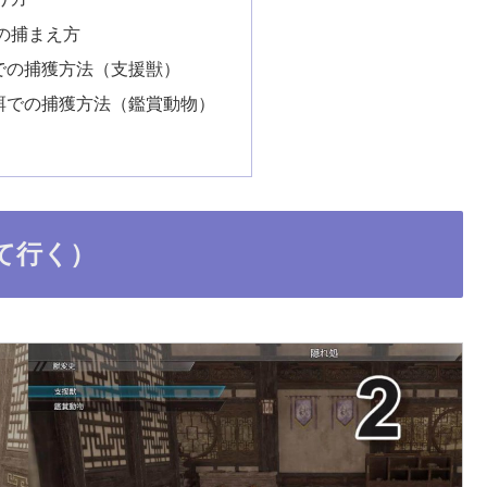
の捕まえ方
での捕獲方法（支援獣）
餌での捕獲方法（鑑賞動物）
て行く）