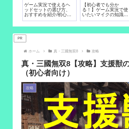
ゲーム実況で使えるヘ
【初心者でも分か
ッドセットの選び方、
る！】ゲーム実況で使
おすすめを紹介/初心者
いたいマイクの知識と
向け
選び方
PR
ホーム
真・三國無双8
攻略
真・三國無双8【攻略】支援獣
（初心者向け）
攻略