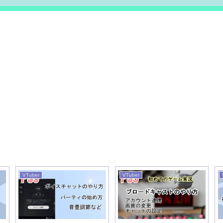
VTuber
VTuber