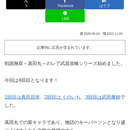
X
Facebook
はてブ
LINE
2020.06.24
2023.11.03
記事内に広告が含まれています。
戦国無双～真田丸～のレア武器攻略シリーズ始めました。
今回は4回目となります！
1回目は真田昌幸
、
2回目は くのいち
、
3回目は武田勝頼
で
した。
真田丸での新キャラであり、物語のキーパーソンとなり盛