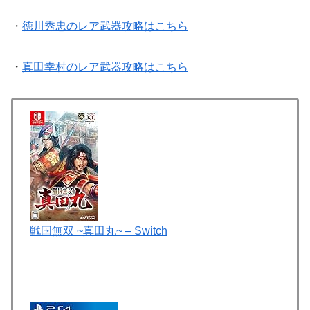
・
徳川秀忠のレア武器攻略はこちら
・
真田幸村のレア武器攻略はこちら
戦国無双 ~真田丸~ – Switch