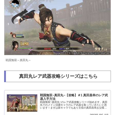
戦国無双～真田丸～
真田丸レア武器攻略シリーズはこちら
戦国無双~真田丸~【攻略】＃1 真田昌幸のレア武
器入手方法
戦国無双~真田丸~のレア武器攻略シリーズ始めます。真田
丸でのメイン活躍キャラのレア武器を取っていきたいと思
います！まずは新キャラでもあり主役の真田昌幸お父様！
レア武器はめちゃくちゃ強かったです。戦国無双～真田丸
～のレア武器入手 基本情報真田...