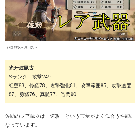
戦国無双～真田丸～
光牙炫毘古
Sランク 攻撃249
紅蓮83、修羅78、攻撃強化81、攻撃範囲85、攻撃速度
87、勇猛76、真髄77、迅閃90
佐助のレア武器は「速攻」という言葉がよく似合う性能に
なっています。