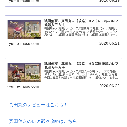
2020.06.19
yume-muso.com
戦国無双～真田丸～【攻略】＃2 くのいちのレア
武器入手方法
戦国無双～真田丸～のレア武器攻略の2回目です。真田丸
でのメイン活躍キャラクターのレア武器をやっていこうと
思います！1回目は真田昌幸お父様、2回目は真田丸でも大
活躍してくれたくのいちです。戦国無双~真田丸~レア武器
入手の基本情報真田丸でのレア...
2020.06.21
yume-muso.com
戦国無双～真田丸～【攻略】＃3 武田勝頼のレア
武器入手方法
戦国無双～真田丸～のレア武器入手攻略シリーズの3回目
です。1回目は真田昌幸、2回目はくのいち、3回目となる
今回は真田丸の新キャラ武田勝頼です！最初の方でも十分
とれるので、早目に取って探索などに連れていくと楽しさ
も倍増するのではないでしょうか...
2020.06.22
yume-muso.com
・真田丸のレビューはこちら！
・
真田信之のレア武器攻略はこちら