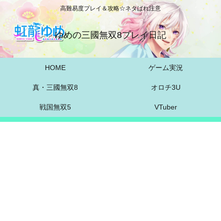
高難易度プレイ＆攻略☆ネタばれ注意
ゆめの三國無双8プレイ日記
HOME
ゲーム実況
真・三國無双8
オロチ3U
戦国無双5
VTuber