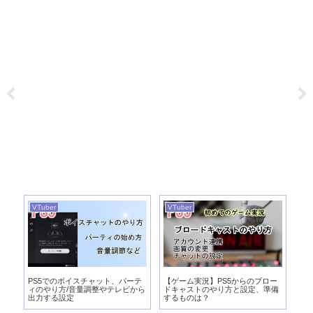
VTuber
VTuber
VT
実
PS5でのボイスチャット、パーテ
【ゲーム実況】PS5からのブロー
【
び
ィのやり方/音量調整やテレビから
ドキャストのやり方と設定、準備
向
出力する設定
するものは？
パ