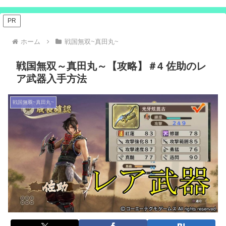
PR
ホーム
戦国無双~真田丸~
戦国無双～真田丸～【攻略】＃4 佐助のレ
ア武器入手方法
戦国無双~真田丸~