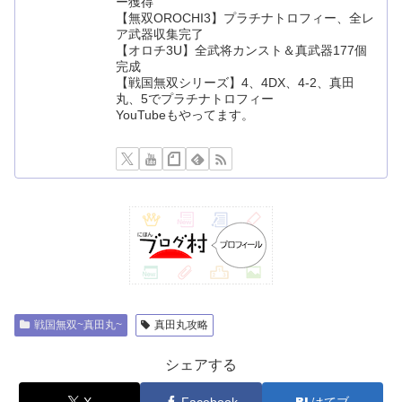
ー獲得
【無双OROCHI3】プラチナトロフィー、全レ
ア武器収集完了
【オロチ3U】全武将カンスト＆真武器177個
完成
【戦国無双シリーズ】4、4DX、4-2、真田
丸、5でプラチナトロフィー
YouTubeもやってます。
戦国無双~真田丸~
真田丸攻略
シェアする
X
Facebook
はてブ