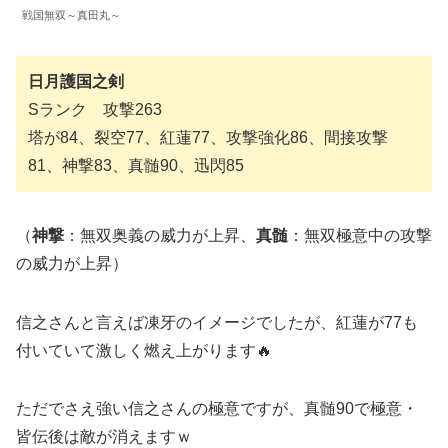
戦国無双～真田丸～
日月護国之剣
Sランク 攻撃263
塔が84、裂空77、紅蓮77、攻撃強化86、間接攻撃
81、神撃83、真髄90、迅閃85
（
神撃
：無双奥義の威力が上昇、
真髄
：無双極意中の攻撃
の威力が上昇）
信之さんと言えば凍牙のイメージでしたが、紅蓮が77も
付いていて激しく燃え上がります🔥
ただでさえ強い信之さんの極意ですが、真髄90で極意・
皆伝後は敵が消えますｗ