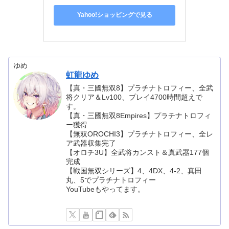
Yahoo!ショッピングで見る
ゆめ
虹龍ゆめ
【真・三國無双8】プラチナトロフィー、全武
将クリア＆Lv100、プレイ4700時間超えで
す。
【真・三國無双8Empires】プラチナトロフィ
ー獲得
【無双OROCHI3】プラチナトロフィー、全レ
ア武器収集完了
【オロチ3U】全武将カンスト＆真武器177個
完成
【戦国無双シリーズ】4、4DX、4-2、真田
丸、5でプラチナトロフィー
YouTubeもやってます。