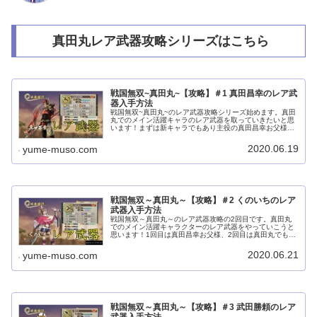
真田丸レア武器攻略シリーズはこちら
戦国無双~真田丸~【攻略】＃1 真田昌幸のレア武
器入手方法
戦国無双~真田丸~のレア武器攻略シリーズ始めます。真田
丸でのメイン活躍キャラのレア武器を取っていきたいと思
います！まずは新キャラでもあり主役の真田昌幸お父様！
レア武器はめちゃくちゃ強かったです。戦国無双～真田丸
～のレア武器入手 基本情報真田...
2020.06.19
yume-muso.com
戦国無双～真田丸～【攻略】＃2 くのいちのレア
武器入手方法
戦国無双～真田丸～のレア武器攻略の2回目です。真田丸
でのメイン活躍キャラクターのレア武器をやっていこうと
思います！1回目は真田昌幸お父様、2回目は真田丸でも大
活躍してくれたくのいちです。戦国無双~真田丸~レア武器
入手の基本情報真田丸でのレア...
2020.06.21
yume-muso.com
戦国無双～真田丸～【攻略】＃3 武田勝頼のレア
武器入手方法