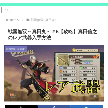
PR
ホーム
戦国無双~真田丸~
戦国無双～真田丸～＃5【攻略】真田信之
のレア武器入手方法
戦国無双~真田丸~