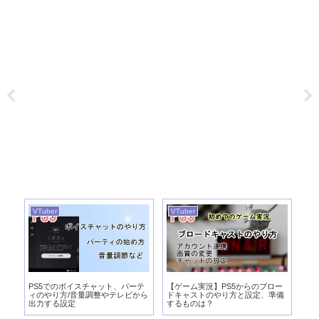
VTuber
VTuber
VT
実
PS5でのボイスチャット、パーテ
【ゲーム実況】PS5からのブロー
【
び
ィのやり方/音量調整やテレビから
ドキャストのやり方と設定、準備
向
出力する設定
するものは？
パ