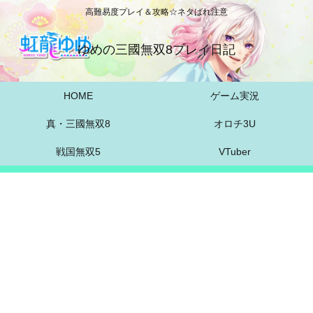
高難易度プレイ＆攻略☆ネタばれ注意
ゆめの三國無双8プレイ日記
HOME
ゲーム実況
真・三國無双8
オロチ3U
戦国無双5
VTuber