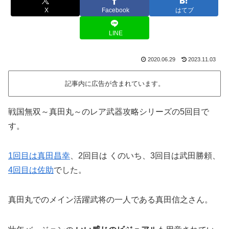
X
Facebook
はてブ
LINE
2020.06.29
2023.11.03
記事内に広告が含まれています。
戦国無双～真田丸～のレア武器攻略シリーズの5回目で
す。
1回目は真田昌幸
、2回目は くのいち、3回目は武田勝頼、
4回目は佐助
でした。
真田丸でのメイン活躍武将の一人である真田信之さん。