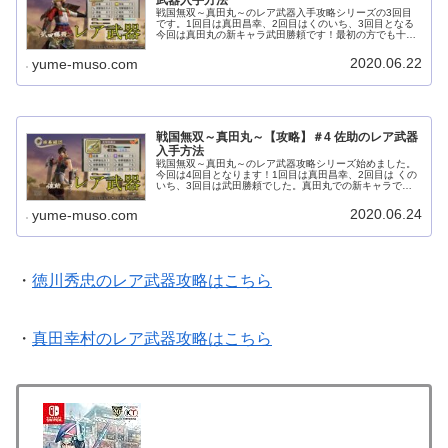
戦国無双～真田丸～のレア武器入手攻略シリーズの3回目
です。1回目は真田昌幸、2回目はくのいち、3回目となる
今回は真田丸の新キャラ武田勝頼です！最初の方でも十分
とれるので、早目に取って探索などに連れていくと楽しさ
も倍増するのではないでしょうか...
2020.06.22
yume-muso.com
戦国無双～真田丸～【攻略】＃4 佐助のレア武器
入手方法
戦国無双～真田丸～のレア武器攻略シリーズ始めました。
今回は4回目となります！1回目は真田昌幸、2回目は くの
いち、3回目は武田勝頼でした。真田丸での新キャラであ
り、物語のキーパーソンとなり盛り上げてくれた佐助の登
場です！佐助はストーリーが進...
2020.06.24
yume-muso.com
・
徳川秀忠のレア武器攻略はこちら
・
真田幸村のレア武器攻略はこちら