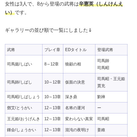
女性は3人で、8から登場の武将は
辛憲英（しんけんえ
い）
です。
ギャラリーの並び順で一覧にしました⇓
武将
プレイ章
EDタイトル
登場武将
司馬師
司馬懿/しばい
8～12章
狼顧の相
司馬昭
司馬昭・王元姫
司馬師/しばし
10～12章
仮面の決意
賈充
司馬昭/しばしょう
10～13章
深き鼎
劉禅
鄧艾/とうがい
12～13章
名将の運河
ー
王元姫/おうげんき
12～13章
変わらない真実
司馬昭
鍾会/しょうかい
12～13章
混沌の夜明け
姜維