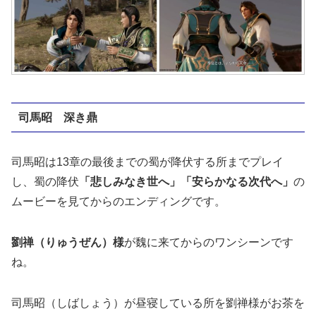
司馬昭 深き鼎
司馬昭は13章の最後までの蜀が降伏する所までプレイ
し、蜀の降伏
「悲しみなき世へ」「安らかなる次代へ」
の
ムービーを見てからのエンディングです。
劉禅（りゅうぜん）様
が魏に来てからのワンシーンです
ね。
司馬昭（しばしょう）が昼寝している所を劉禅様がお茶を