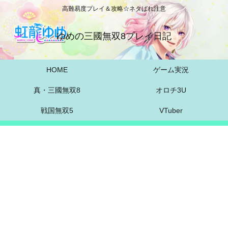
高難易度プレイ＆攻略☆ネタばれ注意
ゆめの三國無双8プレイ日記
HOME
ゲーム実況
真・三國無双8
オロチ3U
戦国無双5
VTuber