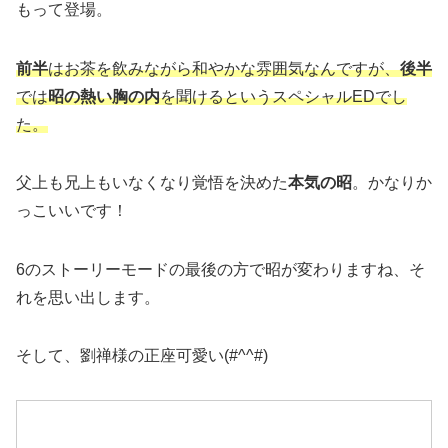
もって登場。
前半
はお茶を飲みながら和やかな雰囲気なんですが、
後半
では
昭の熱い胸の内
を聞けるというスペ
シャルEDでし
た。
父上も兄上もいなくなり覚悟を決めた
本気の昭
。かなりか
っこいいです！
6のストーリーモードの最後の方で昭が変わりますね、そ
れを思い出します。
そして、劉禅様の正座可愛い(#^^#)