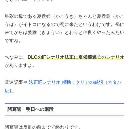
星彩の母である夏侯姫（かこうき）ちゃんと夏侯覇（かこ
うは）がイトコになるので蜀に来たというわけです。蜀に
来てからは姜維（きょうい）とわりと仲良くやったみたい
ですね。
ちなみに、
DLCのIFシナリオ法正
に
夏侯覇逃
亡
のシナリオ
がありますよ。
関連記事⇒
法正IFシナリオ 感動！クリアの感想（ネタバ
レ）
諸葛誕 明日への階段
諸葛誕は反乱の前までで終わりです。