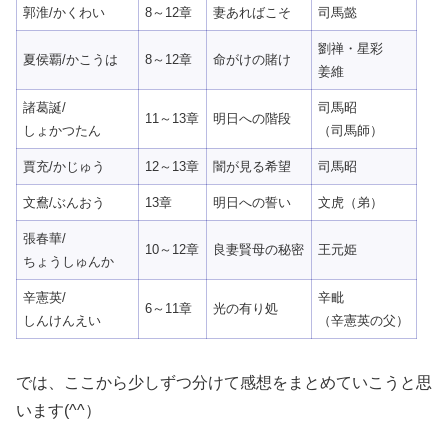
郭淮/かくわい
8～12章
妻あればこそ
司馬懿
劉禅・星彩
夏侯覇/かこうは
8～12章
命がけの賭け
姜維
諸葛誕/
司馬昭
11～13章
明日への階段
しょかつたん
（司馬師）
賈充/かじゅう
12～13章
闇が見る希望
司馬昭
文鴦/ぶんおう
13章
明日への誓い
文虎（弟）
張春華/
10～12章
良妻賢母の秘密
王元姫
ちょうしゅんか
辛憲英/
辛毗
6～11章
光の有り処
しんけんえい
（辛憲英の父）
では、ここから少しずつ分けて感想をまとめていこうと思
います(^^）