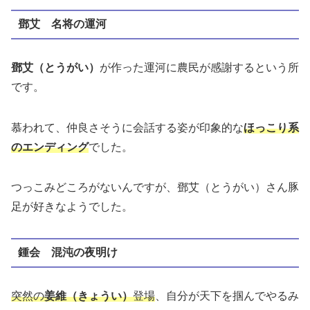
鄧艾 名将の運河
鄧艾（とうがい）
が作った運河に農民が感謝するという所
です。
慕われて、仲良さそうに会話する姿が印象的な
ほっこり系
のエンディング
でした。
つっこみどころがないんですが、鄧艾（とうがい）さん豚
足が好きなようでした。
鍾会 混沌の夜明け
突然の
姜維（きょうい）
登場
、自分が天下を掴んでやるみ