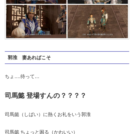
郭淮 妻あればこそ
ちょ….待って…
司馬懿 登場すんの？？？？
司馬懿（しばい）に熱くお礼をいう郭淮
司馬懿 ちょっと困る（かわいい）