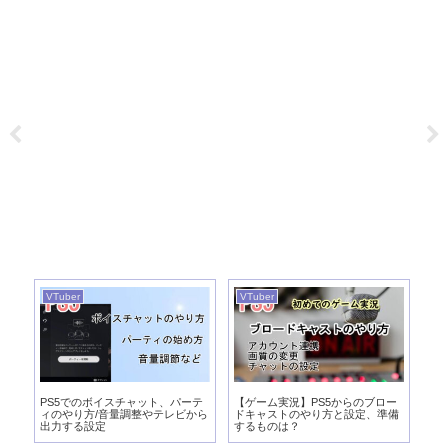
VTuber
VTuber
VT
実
PS5でのボイスチャット、パーテ
【ゲーム実況】PS5からのブロー
【
び
ィのやり方/音量調整やテレビから
ドキャストのやり方と設定、準備
向
出力する設定
するものは？
パ