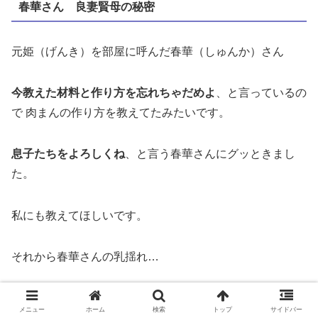
春華さん 良妻賢母の秘密
元姫（げんき）を部屋に呼んだ春華（しゅんか）さん
今教えた材料と作り方を忘れちゃだめよ
、と言っているの
で 肉まんの作り方を教えてたみたいです。
息子たちをよろしくね
、と言う春華さんにグッときまし
た。
私にも教えてほしいです。
それから春華さんの乳揺れ…
辛憲英 光の在り処
メニュー
ホーム
検索
トップ
サイドバー