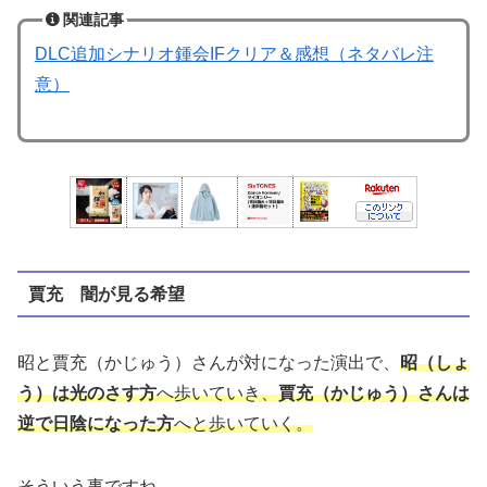
関連記事
DLC追加シナリオ鍾会IFクリア＆感想（ネタバレ注
意）
賈充 闇が見る希望
昭と賈充（かじゅう）さんが対になった演出で、
昭（しょ
う）は光のさす方
へ歩いていき、
賈充
（かじゅう）さんは
逆で日陰になった方
へと歩いていく。
そういう事ですね。