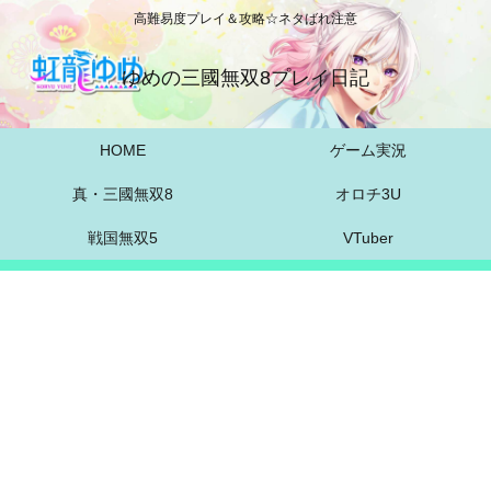
高難易度プレイ＆攻略☆ネタばれ注意
ゆめの三國無双8プレイ日記
HOME
ゲーム実況
真・三國無双8
オロチ3U
戦国無双5
VTuber