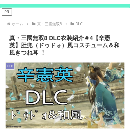
PR
ホーム
真・三國無双8
DLC
真・三國無双8 DLC衣装紹介＃4【辛憲
英】肚兜（ドゥドォ）風コスチューム＆和
風きつね耳 ！
DLC