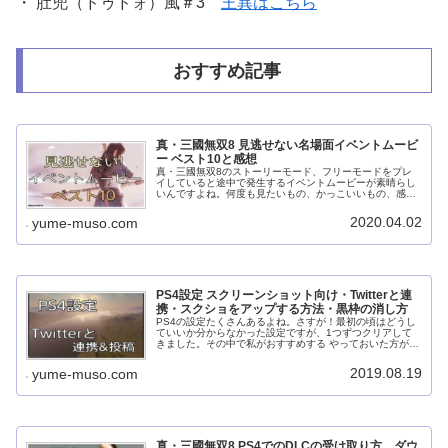
・ 肚兜（ドゥドォ）風＃3
王異はこちら
おすすめ記事
真・三國無双8 見逃せない名場面イベントムービ
ー ベスト10と感想
真・三國無双8のストーリーモード、フリーモードをプレ
イしていると途中で発生するイベントムービーが素晴らし
いんですよね。何度も見たいもの、かっこいいもの、感動
もの、ムービーだけで何時間も過ごせてしまいます。エン
ディングとDLCを除く全61ムー...
2020.04.02
yume-muso.com
PS4設定 スクリーンショット向け・Twitterと連
携・スクショをアップする方法・黒枠の消し方
PS4の設定たくさんあるよね。さすが！最初の頃はどうし
ていいか分からなかった設定ですが、1つずつクリアして
きました。その中で私がおすすめする やっておいた方がい
いPS4の設定をまとめてご紹介したいと思います。私は
PS4ではほぼ真・三國無双8...
2019.08.19
yume-muso.com
真・三國無双8 PS4でのDLCの受け取り方、ダウ