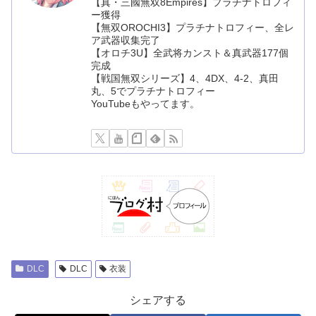
【真・三國無双8Empires】プラチナトロフィ
ー獲得
【無双OROCHI3】プラチナトロフィー、全レ
ア武器収集完了
【オロチ3U】全武将カンスト＆真武器177個
完成
【戦国無双シリーズ】4、4DX、4-2、真田
丸、5でプラチナトロフィー
YouTubeもやってます。
DLC
DLC
衣装
シェアする