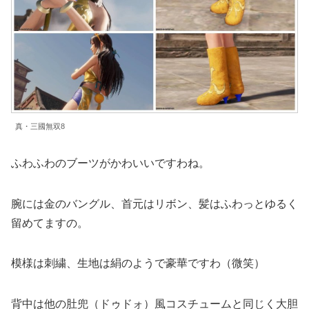
真・三國無双8
ふわふわのブーツがかわいいですわね。
腕には金のバングル、首元はリボン、髪はふわっとゆるく
留めてますの。
模様は刺繍、生地は絹のようで豪華ですわ（微笑）
背中は他の肚兜（ドゥドォ）風コスチュームと同じく大胆