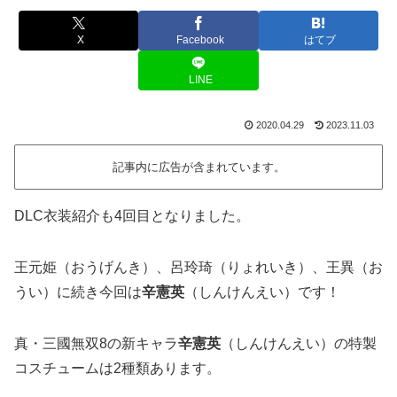
X
Facebook
はてブ
LINE
2020.04.29
2023.11.03
記事内に広告が含まれています。
DLC衣装紹介も4回目となりました。
王元姫（おうげんき）、呂玲琦（りょれいき）、王異（お
うい）に続き今回は
辛憲英
（しんけんえい）です！
真・三國無双8の新キャラ
辛憲英
（しんけんえい）の特製
コスチュームは2種類あります。