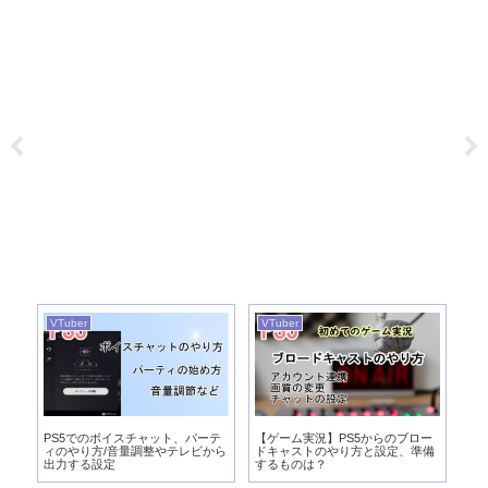
VTuber
VTuber
VT
実
PS5でのボイスチャット、パーテ
【ゲーム実況】PS5からのブロー
【
び
ィのやり方/音量調整やテレビから
ドキャストのやり方と設定、準備
向
出力する設定
するものは？
パ