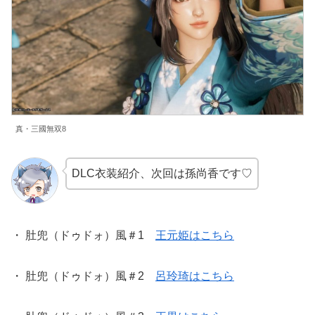
真・三國無双8
DLC衣装紹介、次回は孫尚香です♡
・ 肚兜（ドゥドォ）風＃1
王元姫はこちら
・ 肚兜（ドゥドォ）風＃2
呂玲琦はこちら