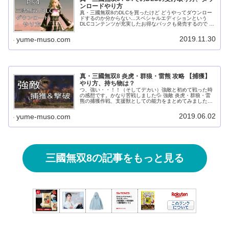
ンロードやり方
真・三國無双8のDLCを買ったけど どうやってダウンロー
ドするのか分からない...スペシャルエディションという
DLCコンテンツが充実したお得なパックも発売するので や
り方を解説したいと思います！DLCをあまり買わない方に
は少し分かりにくいと...
2019.11.30
yume-muso.com
真・三國無双8 炎虎・群狼・雷熊 攻略 【捕獲】
やり方、持ち物は？
つ、強い・・！！（そしてデカい）強敵と初めて戦った時
の感想です。かなり苦戦しました💦 強敵 炎虎・群狼・雷
熊の捕獲作戦、支援獣としての能力をまとめてみました。
捕獲の参考にして頂けたら嬉しいです！ この記事で分かる
事強敵のいる場所強敵捕獲作...
2019.06.02
yume-muso.com
三國無双8の記事をもっと見る