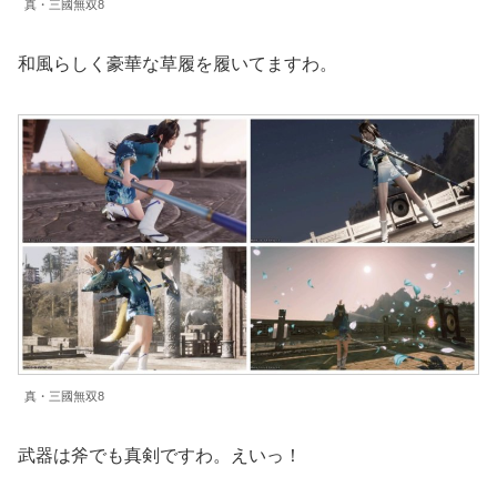
真・三國無双8
和風らしく豪華な草履を履いてますわ。
真・三國無双8
武器は斧でも真剣ですわ。えいっ！