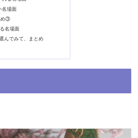
い名場面
すめ③
さる名場面
選んでみて、まとめ