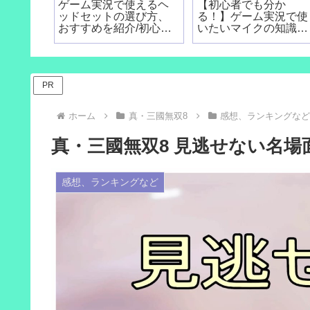
ゲーム実況で使えるヘ
【初心者でも分か
ッドセットの選び方、
る！】ゲーム実況で使
おすすめを紹介/初心者
いたいマイクの知識と
向け
選び方
PR
ホーム
真・三國無双8
感想、ランキングな
真・三國無双8 見逃せない名場
感想、ランキングなど