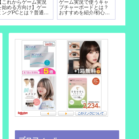
【これからゲーム実況
ゲーム実況で使うキャ
を始める方向け】ゲー
プチャーボードとは？
ミングPCとは？普通の
おすすめを紹介/初心者
パソコンでは配信でき
向け
ないの？