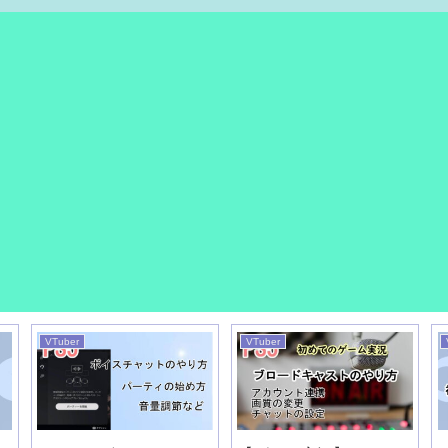
VTuber
VTuber