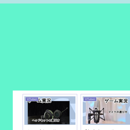
VTuber
VTuber