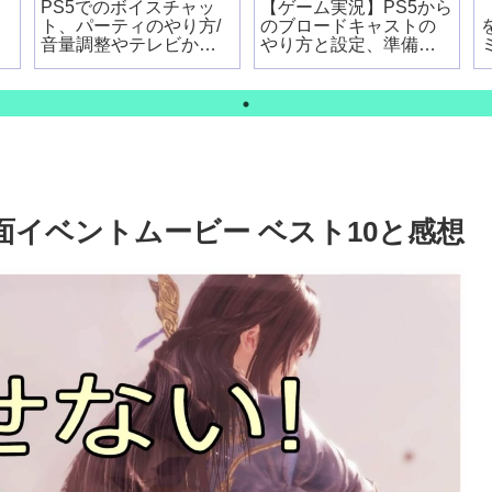
PS5でのボイスチャッ
【ゲーム実況】PS5から
ト、パーティのやり方/
のブロードキャストの
音量調整やテレビから
やり方と設定、準備す
出力する設定
るものは？
ど
面イベントムービー ベスト10と感想