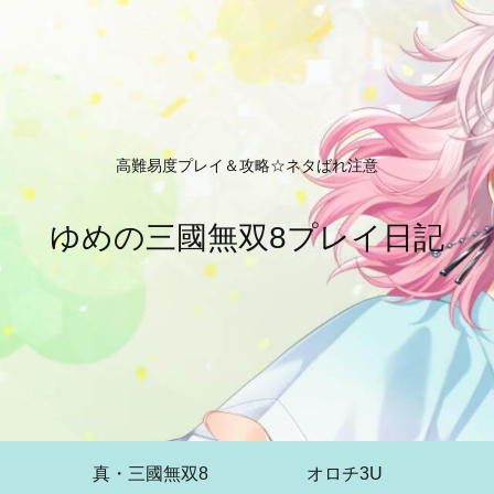
高難易度プレイ＆攻略☆ネタばれ注意
ゆめの三國無双8プレイ日記
真・三國無双8
オロチ3U