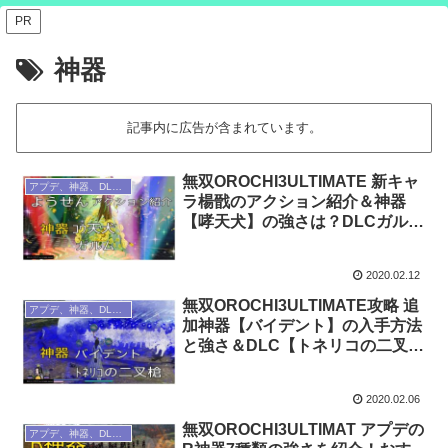
PR
神器
記事内に広告が含まれています。
無双OROCHI3ULTIMATE 新キャ
アプデ、神器、DLC、武将紹介
ラ楊戩のアクション紹介＆神器
【哮天犬】の強さは？DLCガルム
との違いは？
2020.02.12
無双OROCHI3ULTIMATE攻略 追
アプデ、神器、DLC、武将紹介
加神器【バイデント】の入手方法
と強さ＆DLC【トネリコの二叉
槍】を紹介！
2020.02.06
無双OROCHI3ULTIMAT アプデの
アプデ、神器、DLC、武将紹介