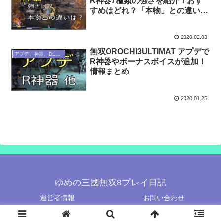
R神器7種類の強さを紹介！おす
すめはどれ？「本物」との違い
は？
2020.02.03
無双OROCHI3ULTIMAT アプデで
アプデ、神器、DLC、武将紹介
R神器やボーナスボイスが追加！
情報まとめ
2020.01.25
ゆめの三國無双8プレイ日記
運営者情報
お問い合わせ
© 2019-2026 ゆめの三國無双8プレイ日記.