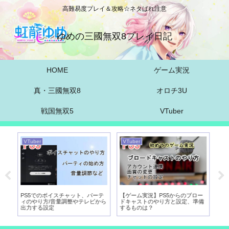
高難易度プレイ＆攻略☆ネタばれ注意
ゆめの三國無双8プレイ日記
HOME
ゲーム実況
真・三國無双8
オロチ3U
戦国無双5
VTuber
VTuber
VTuber
VT
実
PS5でのボイスチャット、パーテ
【ゲーム実況】PS5からのブロー
【
び
ィのやり方/音量調整やテレビから
ドキャストのやり方と設定、準備
向
出力する設定
するものは？
パ