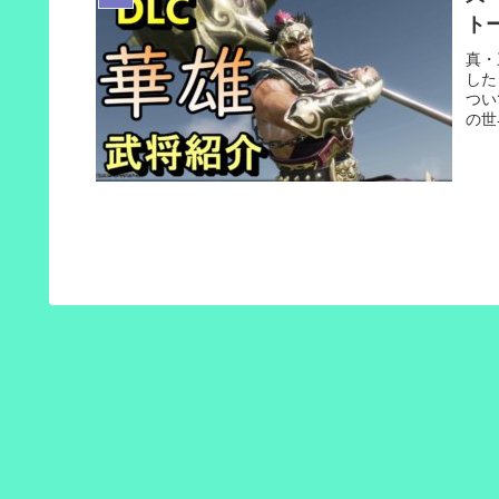
ト
真・
した
つい
の世