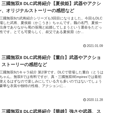
・三國無双8 DLC武将紹介【夏侯姫】武器やアクシ
ン、オリジナルストーリーの感想など
三國無双8の武将紹介シリーズも3回目になりました。今回もDLC
場した武将、夏侯姫（かこうき）ちゃんです。魏の名門、夏侯一
出身でありながら蜀の張飛と結婚してしまうという運命をたどっ
性です。とても可愛らしく、叔父である夏侯淵（か...
2021.01.09
・三國無双8 DLC武将紹介【董白】武器やアクショ
、ストーリーの感想など
三國無双8のキャラ紹介 第2弾です。DLCで登場した董白（とうは
ちゃん。無双8では有料ですが、真・三國無双8Empiresでは最初
使えるはずなので楽しみにしている方も多いのではないでしょう
豪華な衣装や独特の性格、アクションに...
2020.11.28
・三國無双8 DLC武将紹介【華雄】強さや武器、ス