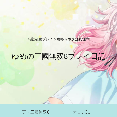
高難易度プレイ＆攻略☆ネタばれ注意
ゆめの三國無双8プレイ日記
真・三國無双8
オロチ3U