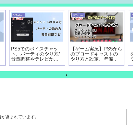
VTuber
VTuber
PS5でのボイスチャッ
【ゲーム実況】PS5から
ト、パーティのやり方/
のブロードキャストの
音量調整やテレビから
やり方と設定、準備す
出力する設定
るものは？
告が含まれています。