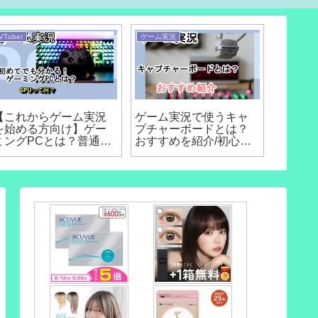
VTuber
ゲーム実況
【これからゲーム実況
ゲーム実況で使うキャ
を始める方向け】ゲー
プチャーボードとは？
ミングPCとは？普通の
おすすめを紹介/初心者
パソコンでは配信でき
向け
ないの？