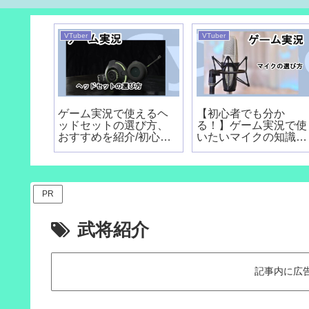
VTuber
VTuber
ゲーム実況で使えるヘ
【初心者でも分か
ッドセットの選び方、
る！】ゲーム実況で使
おすすめを紹介/初心者
いたいマイクの知識と
向け
選び方
PR
武将紹介
記事内に広