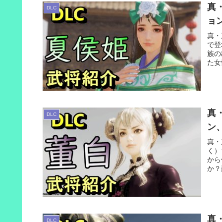
真
DLC
ョ
真・
で登
族の
た女
真
DLC
ン
真・
く）
から
か？
真
DLC