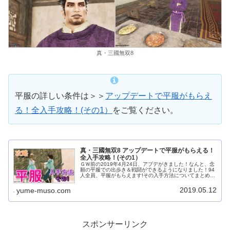
真・三國無双8
平服の詳しい条件は＞＞
アップデートで平服がもらえ
る！全入手攻略！(その1）
をご覧ください。
真・三國無双8 アップデートで平服がもらえる！
全入手攻略！(その1）
ＧＷ前の2019年4月24日、アプデがきました！なんと、念
願の平服での出歩き＆戦闘ができるようになりました！94
人全員、平服がもらえます!その入手方法についてまとめて
みましたので参考にして頂けたら嬉しいです。真・三國無
双8 アップデート情報...
2019.05.12
yume-muso.com
スポンサーリンク