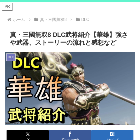
PR
ホーム
真・三國無双8
DLC
真・三國無双8 DLC武将紹介【華雄】強さ
や武器、ストーリーの流れと感想など
DLC