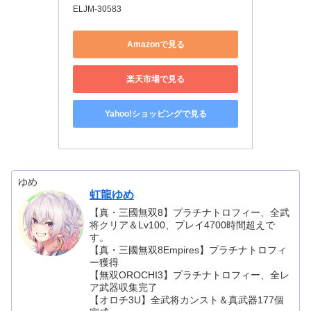
ELJM-30583
Amazonで見る
楽天市場で見る
Yahoo!ショッピングで見る
ゆめ
虹龍ゆめ
【真・三國無双8】プラチナトロフィー、全武
将クリア＆Lv100、プレイ4700時間超えで
す。
【真・三國無双8Empires】プラチナトロフィ
ー獲得
【無双OROCHI3】プラチナトロフィー、全レ
ア武器収集完了
【オロチ3U】全武将カンスト＆真武器177個