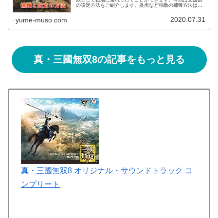
の設定方法をご紹介します。炎虎など強敵の捕獲方法は＞
＞真・三國無双8 炎虎・群狼・雷熊 攻略 【捕獲】やり方、
持ち物は？を参考にしてみて...
2020.07.31
yume-muso.com
真・三國無双8の記事をもっと見る
真・三國無双8 オリジナル・サウンドトラック コ
ンプリート