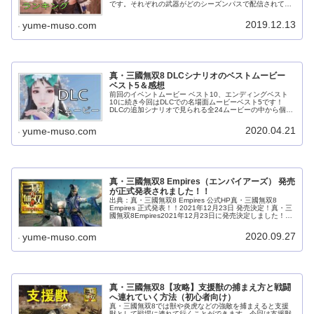
です。それぞれの武器がどのシーズンパスで配信されてき
たのかも分かるようにしてみました。今回は私が個人的に
選ぶ使いやすい武器をランキ...
2019.12.13
yume-muso.com
真・三國無双8 DLCシナリオのベストムービー
ベスト5＆感想
前回のイベントムービー ベスト10、エンディングベスト
10に続き今回はDLCでの名場面ムービーベスト5です！
DLCの追加シナリオで見られる全24ムービーの中から個人
的に好きなムービー5本を感想と共にご紹介していきたい
と思います（ネタバレ注意...
2020.04.21
yume-muso.com
真・三國無双8 Empires（エンパイアーズ） 発売
が正式発表されました！！
出典：真・三國無双8 Empires 公式HP真・三國無双8
Empires 正式発表！！2021年12月23日 発売決定！真・三
國無双8Empires2021年12月23日に発売決定しました！予
約も開始しています！20周年記念BOXなどの...
2020.09.27
yume-muso.com
真・三國無双8【攻略】支援獣の捕まえ方と戦闘
へ連れていく方法（初心者向け）
真・三國無双8では獣や炎虎などの強敵を捕まえると支援
獣として戦場に連れて行くことができます。今回は支援獣