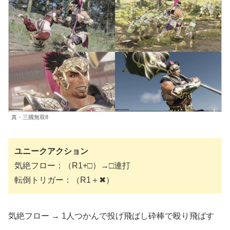
真・三國無双8
ユニークアクション
気絶フロー：（R1+□）→□連打
転倒トリガー：（R1＋✖）
気絶フロー → 1人つかんで投げ飛ばし砕棒で殴り飛ばす