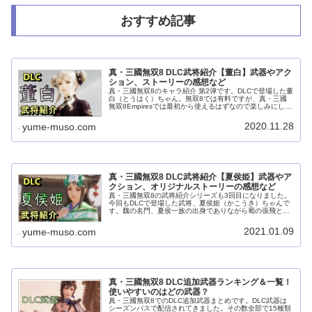
おすすめ記事
真・三國無双8 DLC武将紹介【董白】武器やアク
ション、ストーリーの感想など
真・三國無双8のキャラ紹介 第2弾です。DLCで登場した董
白（とうはく）ちゃん。無双8では有料ですが、真・三國
無双8Empiresでは最初から使えるはずなので楽しみにして
いる方も多いのではないでしょうか？豪華な衣装や独特の
性格、アクションに...
2020.11.28
yume-muso.com
真・三國無双8 DLC武将紹介【夏侯姫】武器やア
クション、オリジナルストーリーの感想など
真・三國無双8の武将紹介シリーズも3回目になりました。
今回もDLCで登場した武将、夏侯姫（かこうき）ちゃんで
す。魏の名門、夏侯一族の出身でありながら蜀の張飛と結
婚してしまうという運命をたどった女性です。とても可愛
らしく、叔父である夏侯淵（か...
2021.01.09
yume-muso.com
真・三國無双8 DLC追加武器ランキング＆一覧！
使いやすいのはどの武器？
真・三國無双8でのDLC追加武器まとめです。DLC武器は
シーズンパスで配信されてきました。その数全部で15種類