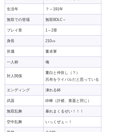
生没年
？～191年
無双での登場
無双8DLC～
プレイ章
1～2章
身長
210㎝
所属
董卓軍
一人称
俺
董白と仲良し（？）
対人関係
呂布をライバルだと思っている
エンディング
凍れる杯
武器
砕棒（許褚、黄蓋と同じ）
無双乱舞
暴れまくるぜい！！！
空中乱舞
いっくぜぇ～！