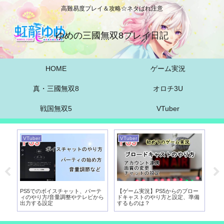
高難易度プレイ＆攻略☆ネタばれ注意
ゆめの三國無双8プレイ日記
HOME
ゲーム実況
真・三國無双8
オロチ3U
戦国無双5
VTuber
VTuber
VTuber
VT
実
PS5でのボイスチャット、パーテ
【ゲーム実況】PS5からのブロー
【
び
ィのやり方/音量調整やテレビから
ドキャストのやり方と設定、準備
向
出力する設定
するものは？
パ