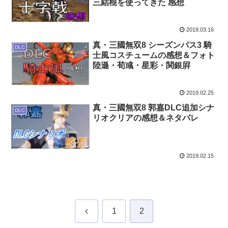
三結棍を使ってきた 感想
2019.03.16
真・三國無双8 シーズンパス3 騎
DLC
士風コスチュームの感想＆フォト
陸遜・荀彧・星彩・関銀屛
2019.02.25
真・三國無双8 郭嘉DLC追加シナ
DLC
リオクリアの感想＆ネタバレ
2019.02.15
前
1
2