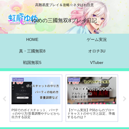
高難易度プレイ＆攻略☆ネタばれ注意
ゆめの三國無双8プレイ日記
HOME
ゲーム実況
真・三國無双8
オロチ3U
戦国無双5
VTuber
VTuber
VTuber
VT
実
PS5でのボイスチャット、パーテ
【ゲーム実況】PS5からのブロー
【
び
ィのやり方/音量調整やテレビから
ドキャストのやり方と設定、準備
向
出力する設定
するものは？
パ