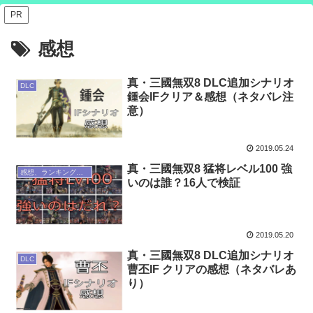
PR
感想
真・三國無双8 DLC追加シナリオ
DLC
鍾会IFクリア＆感想（ネタバレ注
意）
2019.05.24
真・三國無双8 猛将レベル100 強
感想、ランキングなど
いのは誰？16人で検証
2019.05.20
真・三國無双8 DLC追加シナリオ
DLC
曹丕IF クリアの感想（ネタバレあ
り）