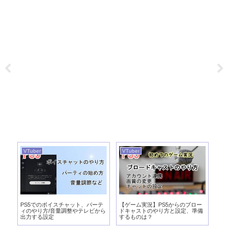
VTuber
VTuber
VT
実
PS5でのボイスチャット、パーテ
【ゲーム実況】PS5からのブロー
【
び
ィのやり方/音量調整やテレビから
ドキャストのやり方と設定、準備
向
出力する設定
するものは？
パ