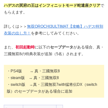
ハデスの冥府の王はインフィニットモード蛇遣座クリア
で
もらえます。
詳しくは＞＞
無双OROCHI3ULTIMAT【攻略】ハデス特別
衣装の出し方！
を参考にしてみてください。
また、
初回起動時
に以下の
セーブデータ
がある場合、真・
三國無双8の特典衣装が追加（5名）されます。
・PS4版 → 真・三國無双8
・steam版 → 真・三國無双8
・switch版 →真・三國無双7with猛将伝DX（switch
版）のセーブデータがある場合に追加