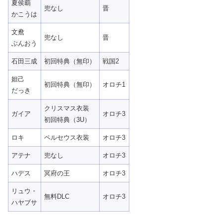
夏侯覇
兜なし
晋
かこうは
文鴦
兜なし
晋
ぶんおう
石田三成
初回特典（無印）
戦国2
妲己
初回特典（無印）
オロチ1
だっき
クリスマス衣装
ガイア
オロチ3
初回特典（3U）
ロキ
ペルセウス衣装
オロチ3
アテナ
兜なし
オロチ3
ハデス
冥府の王
オロチ3
リュウ・
無料DLC
オロチ3
ハヤブサ