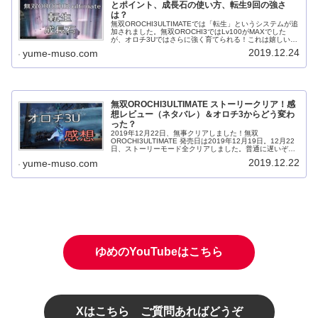
とポイント、成長石の使い方、転生9回の強さ
は？
無双OROCHI3ULTIMATEでは「転生」というシステムが追
加されました。無双OROCHI3ではLv100がMAXでした
が、オロチ3Uではさらに強く育てられる！これは嬉しいで
すね(^^♪果たして、転生するとどうなるのでしょうか？今
2019.12.24
yume-muso.com
回は転...
無双OROCHI3ULTIMATE ストーリークリア！感
想レビュー（ネタバレ）＆オロチ3からどう変わ
った？
2019年12月22日、無事クリアしました！無双
OROCHI3ULTIMATE 発売日は2019年12月19日。12月22
日、ストーリーモード全クリアしました。普通に遅いぞは
い、すみません。日数はかかりましたが、クリアに要した
2019.12.22
yume-muso.com
時間は18時間...
ゆめのYouTubeはこちら
Xはこちら ご質問あればどうぞ