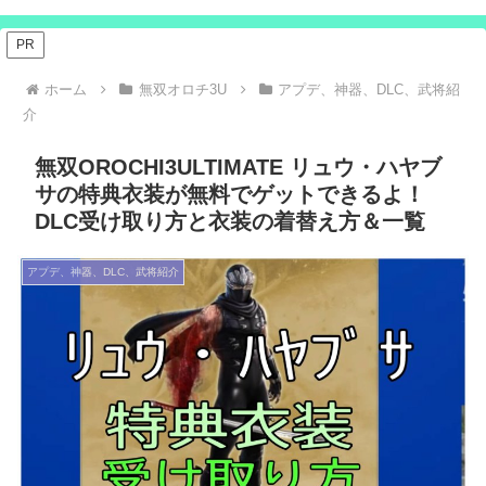
PR
ホーム
無双オロチ3U
アプデ、神器、DLC、武将紹
介
無双OROCHI3ULTIMATE リュウ・ハヤブ
サの特典衣装が無料でゲットできるよ！
DLC受け取り方と衣装の着替え方＆一覧
アプデ、神器、DLC、武将紹介