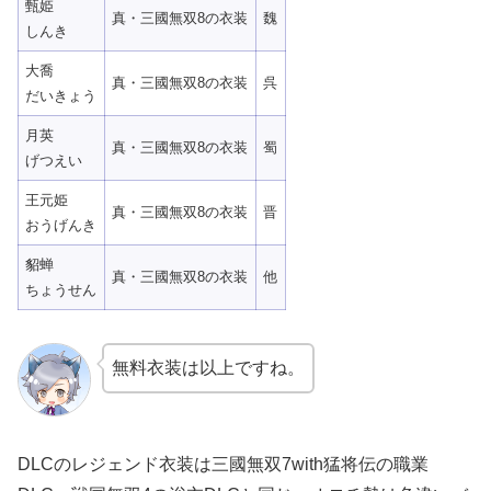
甄姫
真・三國無双8の衣装
魏
しんき
大喬
真・三國無双8の衣装
呉
だいきょう
月英
真・三國無双8の衣装
蜀
げつえい
王元姫
真・三國無双8の衣装
晋
おうげんき
貂蝉
真・三國無双8の衣装
他
ちょうせん
無料衣装は以上ですね。
DLCのレジェンド衣装は三國無双7with猛将伝の職業