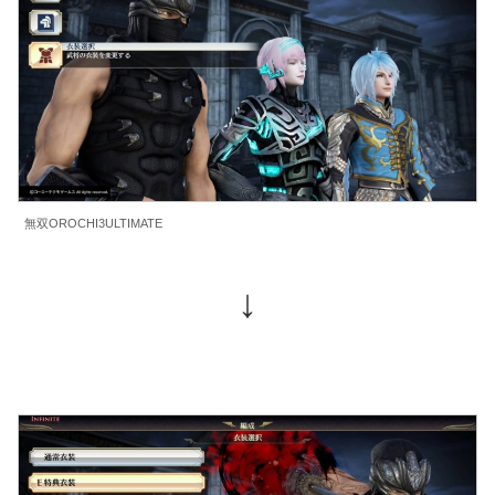
無双OROCHI3ULTIMATE
↓