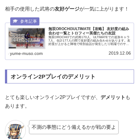
相手の使用した武将の
友好ゲージ
が一気に上がります！
無双OROCHI3ULTIMATE【攻略】 友好度の組み
合わせ一覧とトロフィー英傑たちの友誼
無双OROCHI3での武将170人、ULTIMATEでの追加キャラ
7人、合計177人の間で友好度の組み合わせがあります。友
好度が上がると陣地で特別会話が発生したり戦場でのサポ
ートが少し変わってきたりします。無双
OROCHI2ULTIMATE...
2019.12.06
yume-muso.com
オンライン2Pプレイのデメリット
とても楽しいオンライン2Pプレイですが、
デメリット
も
あります。
不測の事態にどう備えるかが戦の要よ