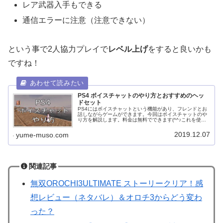
レア武器入手もできる
通信エラーに注意（注意できない）
という事で2人協力プレイで
レベル上げ
をすると良いかも
ですね！
PS4 ボイスチャットのやり方とおすすめのヘッ
ドセット
PS4にはボイスチャットという機能があり、フレンドとお
話しながらゲームができます。今回はボイスチャットのや
り方を解説します。料金は無料でできます(^^♪これを使わ
ない手はありませんね！ぜひ使ってみてくださいねPS4の
ボイスチャットとは？料金...
2019.12.07
yume-muso.com
関連記事
無双OROCHI3ULTIMATE ストーリークリア！感
想レビュー（ネタバレ）＆オロチ3からどう変わ
った？