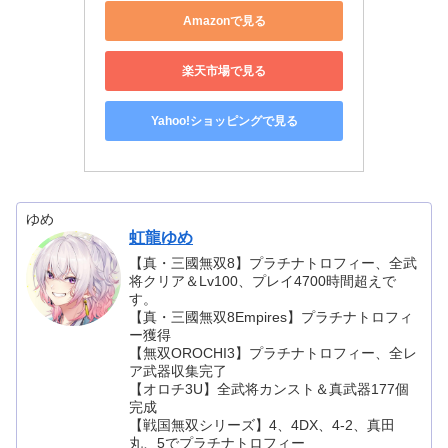
Amazonで見る
楽天市場で見る
Yahoo!ショッピングで見る
ゆめ
虹龍ゆめ
【真・三國無双8】プラチナトロフィー、全武
将クリア＆Lv100、プレイ4700時間超えで
す。
【真・三國無双8Empires】プラチナトロフィ
ー獲得
【無双OROCHI3】プラチナトロフィー、全レ
ア武器収集完了
【オロチ3U】全武将カンスト＆真武器177個
完成
【戦国無双シリーズ】4、4DX、4-2、真田
丸、5でプラチナトロフィー