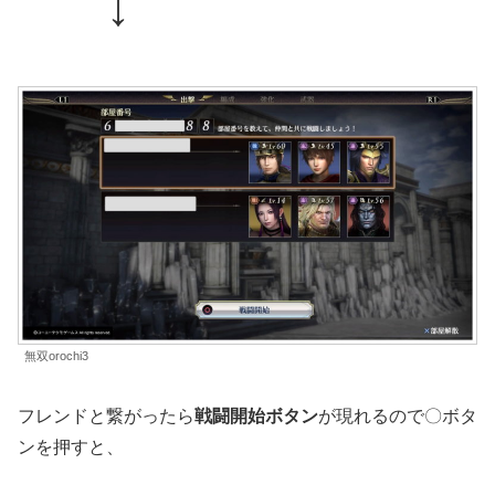
↓
無双orochi3
フレンドと繋がったら
戦闘開始ボタン
が現れるので〇ボタ
ンを押すと、