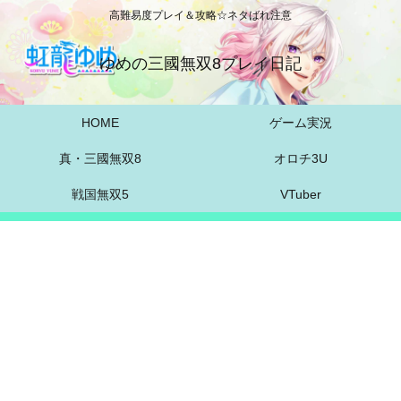
高難易度プレイ＆攻略☆ネタばれ注意
ゆめの三國無双8プレイ日記
HOME
ゲーム実況
真・三國無双8
オロチ3U
戦国無双5
VTuber