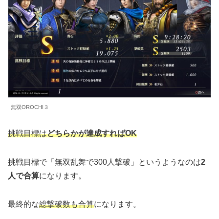
無双OROCHI３
挑戦目標は
どちらかが達成すればOK
挑戦目標で「無双乱舞で300人撃破」というようなのは
2
人で合算
になります。
最終的な
総撃破数も合算
になります。