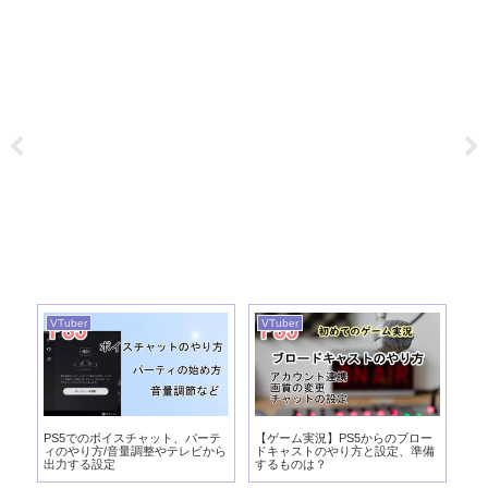
VTuber
VTuber
VT
実
PS5でのボイスチャット、パーテ
【ゲーム実況】PS5からのブロー
【
び
ィのやり方/音量調整やテレビから
ドキャストのやり方と設定、準備
向
出力する設定
するものは？
パ