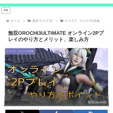
PR
ホーム
無双オロチ3U
オロチ3、オロチ3U攻略
無双OROCHI3ULTIMATE オンライン2Pプ
レイのやり方とメリット、楽しみ方
オロチ3、オロチ3U攻略
無双orochi3