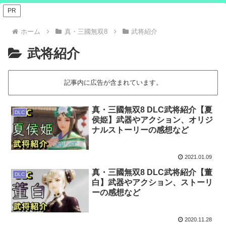
PR
ホーム
真・三國無双8
武将紹介
武将紹介
記事内に広告が含まれています。
真・三國無双8 DLC武将紹介【夏
DLC
侯姫】武器やアクション、オリジ
ナルストーリーの感想など
2021.01.09
真・三國無双8 DLC武将紹介【董
DLC
白】武器やアクション、ストーリ
ーの感想など
2020.11.28