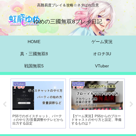
高難易度プレイ＆攻略☆ネタばれ注意
ゆめの三國無双8プレイ日記
HOME
ゲーム実況
真・三國無双8
オロチ3U
戦国無双5
VTuber
VTuber
VTuber
VT
実
PS5でのボイスチャット、パーテ
【ゲーム実況】PS5からのブロー
【
び
ィのやり方/音量調整やテレビから
ドキャストのやり方と設定、準備
向
出力する設定
するものは？
パ