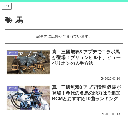
PR
馬
記事内に広告が含まれています。
真・三國無双8 アプデでコラボ馬
アプデ
が登場！ブリュンヒルト、ヒュー
ベリオンの入手方法
2020.03.10
真・三國無双8 アプデ情報 鉄馬が
アプデ
登場！希代の名馬の能力は？追加
BGMとおすすめ10曲ランキング
2019.07.13