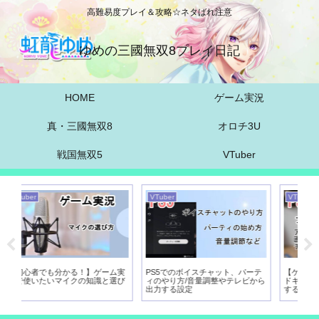
高難易度プレイ＆攻略☆ネタばれ注意
ゆめの三國無双8プレイ日記
HOME
ゲーム実況
真・三國無双8
オロチ3U
戦国無双5
VTuber
VTuber
VTuber
る！】ゲーム実
PS5でのボイスチャット、パーテ
【ゲーム実況】PS5からのブ
クの知識と選び
ィのやり方/音量調整やテレビから
ドキャストのやり方と設定、
出力する設定
するものは？