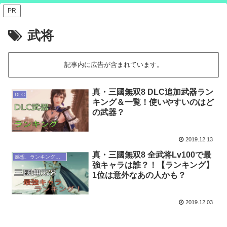
PR
武将
記事内に広告が含まれています。
真・三國無双8 DLC追加武器ラン
DLC
キング＆一覧！使いやすいのはど
の武器？
2019.12.13
真・三國無双8 全武将Lv100で最
感想、ランキングなど
強キャラは誰？！【ランキング】
1位は意外なあの人かも？
2019.12.03