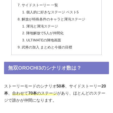
サイドストーリー 一覧
個人的に好きなステージ ベスト5
解放が特殊条件のキャラと渾沌ステージ
渾沌と渾沌ステージ
陣地解放で5人が仲間化
ULTIMATEの陣地画面
武将の加入 まとめと今後の目標
無双OROCHI3のシナリオ数は？
ストーリーモードのシナリオ
50本
、サイドストーリー
20
本
、
合わせて
70
本
のステージ
があり、ほとんどのステー
ジで誰かが仲間になります。