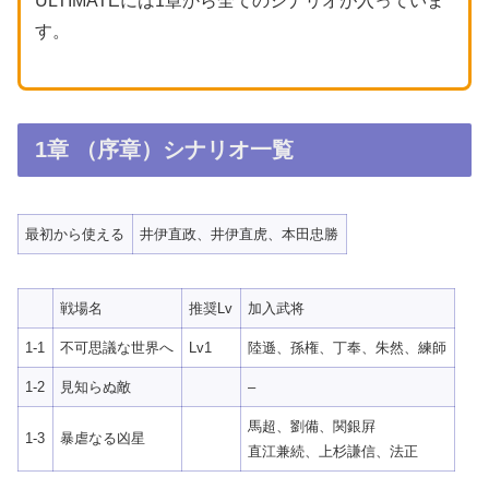
ULTIMATEには1章から全てのシナリオが入っていま
す。
1章 （序章）シナリオ一覧
最初から使える
井伊直政、井伊直虎、本田忠勝
戦場名
推奨Lv
加入武将
1-1
不可思議な世界へ
Lv1
陸遜、孫権、丁奉、朱然、練師
1-2
見知らぬ敵
–
馬超、劉備、関銀屛
1-3
暴虐なる凶星
直江兼続、上杉謙信、法正