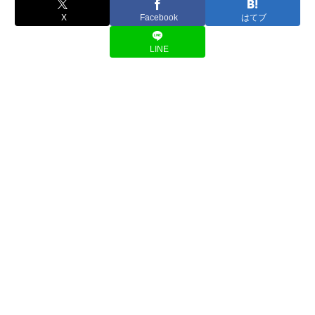
X
Facebook
はてブ
LINE