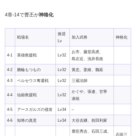
4章-14で曹丕が
神格化
推奨
戦場名
加入武将
神格化
Lv
お市、藤堂高虎、
4-1
英雄救援戦
Lv32
島左近、浅井長政
4-2
腕輪もつもの
Lv32
黄忠、姜維、魏延
4-3
ペルセウス奪還戦
Lv32
三蔵法師
かぐや、張遼、甘寧
4-4
仙姫救援戦
Lv32
凌統
4-5
アースガルズの侵攻
Lv34
–
4-6
知将の真意
Lv34
大谷吉継、前田利家
豊臣秀吉、石田三成、
石田三