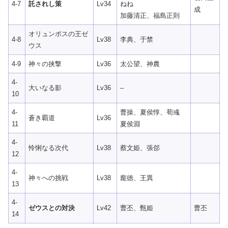
4-7
託されし策
Lv34
ねね
成
加藤清正、福島正則
オリュンポスの王ゼ
4-8
Lv38
李典、于禁
ウス
4-9
神々の挟撃
Lv36
太公望、神農
4-
大いなる影
Lv36
–
10
4-
曹操、夏侯惇、荀彧
蒼き覇道
Lv36
11
夏侯淵
4-
怜悧なる次代
Lv38
蔡文姫、張郃
12
4-
神々への挑戦
Lv38
龐徳、王異
13
4-
ゼウスとの対決
Lv42
曹丕、甄姫
曹丕
14