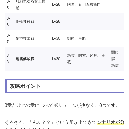
3-
無邪気なる女王候
Lv28
阿国、石川五右衛門
5
補
3-
腕輪獲得戦
Lv28
–
6
3-
劉禅救出戦
Lv30
劉禅、星彩
7
関銀
3-
趙雲、関索、関興、張
趙雲解放戦
Lv30
屛
8
苞
趙雲
攻略ポイント
3章だけ他の章に比べてボリュームが少なく、8つです。
そろそろ、「んん？？」という所が出てきて
シナリオが分