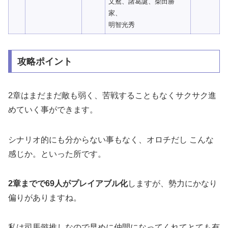
文鴦、諸葛誕、柴田勝
家、
明智光秀
攻略ポイント
2章はまだまだ敵も弱く、苦戦することもなくサクサク進
めていく事ができます。
シナリオ的にも分からない事もなく、オロチだし こんな
感じか。といった所です。
2章までで69人がプレイアブル化
しますが、勢力にかなり
偏りがありますね。
私は司馬懿推しなので早めに仲間になってくれてとても有