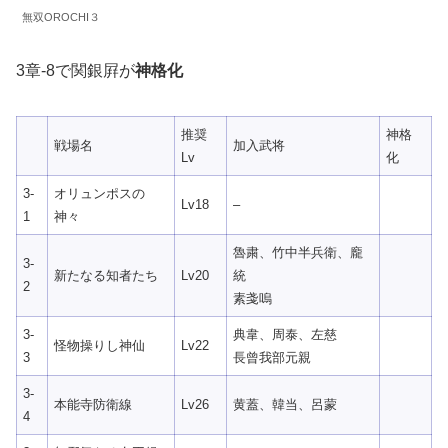
無双OROCHI３
3章-8で関銀屛が
神格化
推奨
神格
戦場名
加入武将
Lv
化
3-
オリュンポスの
Lv18
–
1
神々
魯粛、竹中半兵衛、龐
3-
新たなる知者たち
Lv20
統
2
素戔嗚
3-
典韋、周泰、左慈
怪物操りし神仙
Lv22
3
長曾我部元親
3-
本能寺防衛線
Lv26
黄蓋、韓当、呂蒙
4