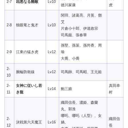
2-7
凶悪なる難敵
Lv10
徳川家康
虎
関羽、諸葛亮、月英、鄧
艾
2-8
独眼竜と鬼才
Lv10
片倉小十郎、伊達政宗
司馬懿、張春華
孫堅、孫策、孫尚香、周
2-9
江東の猛き虎
Lv12
瑜
大喬、小喬
2-
腕輪防衛線
Lv12
司馬師、司馬昭、王元姫
10
2-
女神に従いし若
真田幸
Lv14
鮑三娘
11
き龍
村
織田信長、濃姫、森蘭
丸、郭淮
哪吒、哪吒（人型）、女
2-
織田信
決戦第六天魔王
Lv16
媧、
12
長