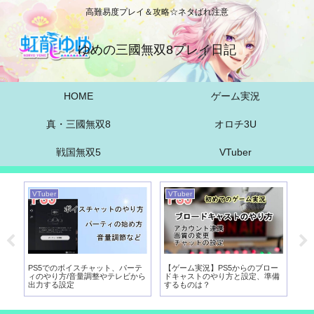
高難易度プレイ＆攻略☆ネタばれ注意
ゆめの三國無双8プレイ日記
HOME
ゲーム実況
真・三國無双8
オロチ3U
戦国無双5
VTuber
VTuber
VTuber
VT
実
PS5でのボイスチャット、パーテ
【ゲーム実況】PS5からのブロー
【
び
ィのやり方/音量調整やテレビから
ドキャストのやり方と設定、準備
向
出力する設定
するものは？
パ