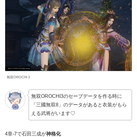
無双OROCHI３
無双OROCHI3のセーブデータを作る時に
「三國無双8」のデータがあると衣装がもら
える武将がいます♡
4章-7で石田三成が
神格化