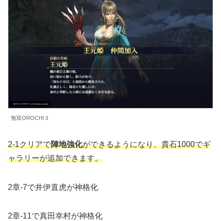
無双OROCHI３
2-1クリアで
陣地強化
ができるようになり、貴石1000でギ
ャラリーが追加でき
ます
。
2章-7で井伊直虎が神格化
2章-11で真田幸村が神格化