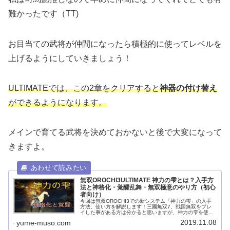
難かったです（TT)
お目当ての武将が仲間になったら積極的に使ってレベルを
上げるようにしていきましょう！
ULTIMATEでは、この2章をクリアすると
神器の付け替え
ができるようになります。
メインで育てる武将を決めておかないと後で大変になって
きますよ。
無双OROCHI3ULTIMATE 神力の雫とは？入手方
法と神格化・覚醒乱舞・無双極意のやり方（初心
者向け）
今回は無双OROCHI3での新システム「神力の雫」の入手
方法、使い方を解説します！三國無双7、戦国無双をプレ
イした事がある方は分かると思いますが、神力の雫を使う
ことで覚醒、無双極意を発動させられます！また、腕輪を
2019.11.08
yume-muso.com
持ったキャラは神格化する事が...