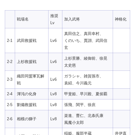
推奨
戦場名
加入武将
神格化
Lv
真田信之、真田幸村、
2-1
武田救援戦
Lv6
くのいち、賈詡、武田信
玄
上杉景勝、綾御前、徐晃
2-2
上杉救援戦
Lv6
太史慈
織田同盟軍瓦解
ガラシャ、雑賀孫市、
2-3
Lv6
戦
袁紹、今川義元
2-4
渾沌の化身
Lv8
甲斐姫、早川殿、夏侯覇
2-5
劉備救援戦
Lv8
張飛、関平、徐庶
楽進、曹仁、北条氏康
2-6
相模の獅子
Lv8
風魔小太郎
稲姫、服部半蔵
井伊直