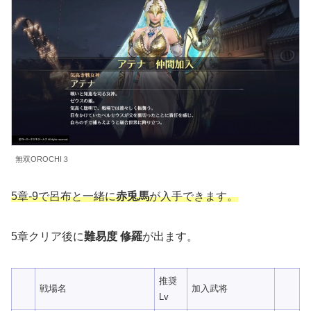
無双OROCHI３
5章-9で呂布と一緒に
赤兎馬
が入手できます。
5章クリア後に
難易度 修羅
が出ます。
推奨
戦場名
加入武将
Lv