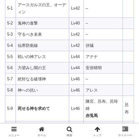
アースガルズの王、オーデ
5-1
Lv42
–
ィン
5-2
鬼神の進撃
Lv40
–
5-3
守るべき未来
Lv42
–
5-4
仙界防衛線
Lv42
伏犠
5-5
戦いの神アレス
Lv44
アテナ
5-6
力望みし闇の王
Lv44
安倍晴明
5-7
絶対なる破壊神
Lv46
–
5-8
神への抗い
Lv46
アレス
陳宮、呂布、呂玲
呂
5-9
死せる神を求めて
Lv46
綺
布
赤兎馬
5-
賈充、ゼウス
炎の中の希望
Lv46
10
柳生宗矩
メニュー
ホーム
検索
トップ
サイドバー